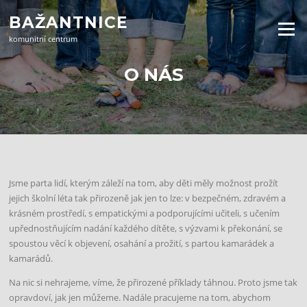
Přeskočit
BAŽANTNICE
na
Menu
obsah
komunitní centrum
O NÁS
Jsme parta lidí, kterým záleží na tom, aby děti měly možnost prožít
jejich školní léta tak přirozeně jak jen to lze: v bezpečném, zdravém a
krásném prostředí, s empatickými a podporujícími učiteli, s učením
upřednostňujícím nadání každého dítěte, s výzvami k překonání, se
spoustou věcí k objevení, osahání a prožití, s partou kamarádek a
kamarádů.
Na nic si nehrajeme, víme, že přirozené příklady táhnou. Proto jsme tak
opravdoví, jak jen můžeme. Nadále pracujeme na tom, abychom