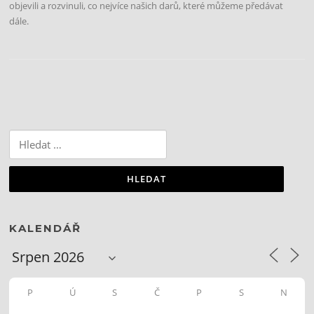
objevili a rozvinuli, co nejvíce našich darů, které můžeme předávat
dále.
Vyhledávání
KALENDÁŘ
P
Ú
S
Č
P
S
N