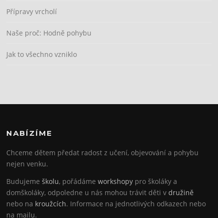
Přípravy vrcholí
Naše proč: Hodně pohybu
Jak to všechno vzniklo
NABÍZÍME
Chceme dětem předat radost z učení, objevování a pohybu
nejen venku.
Budujeme
školu
, pořádáme
workshopy
pro školáky a
domškoláky, odpoledne u nás mohou trávit děti v
družině
nebo na
kroužcích
. Informace na jednotlivých odkazech nebo
na mailu.