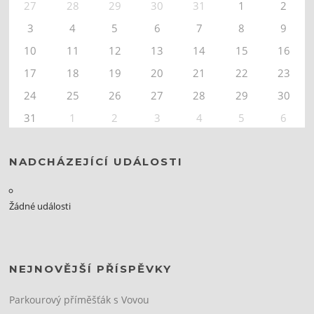
27
28
29
30
31
1
2
3
4
5
6
7
8
9
10
11
12
13
14
15
16
17
18
19
20
21
22
23
24
25
26
27
28
29
30
31
1
2
3
4
5
6
NADCHÁZEJÍCÍ UDÁLOSTI
Žádné události
NEJNOVĚJŠÍ PŘÍSPĚVKY
Parkourový příměšťák s Vovou