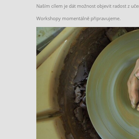
Naším cílem je dát možnost objevit radost z uče
Workshopy momentálně připravujeme.