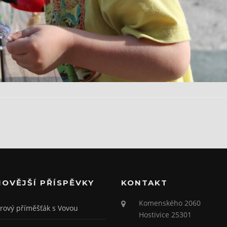
NOVĚJŠÍ PŘÍSPĚVKY
KONTAKT
Komenského 2060
rový příměšťák s Vovou
Hostivice 25301