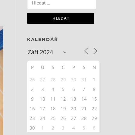
KALENDÁŘ
P
Ú
S
Č
P
S
N
26
27
28
29
30
31
1
2
3
4
5
6
7
8
9
10
11
12
13
14
15
16
17
18
19
20
21
22
23
24
25
26
27
28
29
30
1
2
3
4
5
6