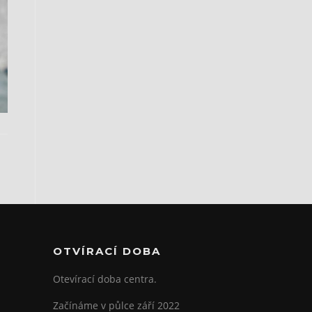
OTVÍRACÍ DOBA
Otevírací doba centra.
Začínáme v půlce září 2022