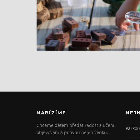
NABÍZÍME
NEJ
Chceme dětem předat radost z učení,
Parkou
objevování a pohybu nejen venku.