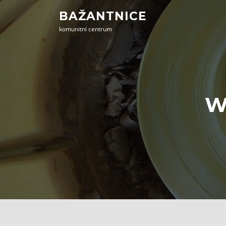
Přeskočit
BAŽANTNICE
na
komunitní centrum
obsah
W