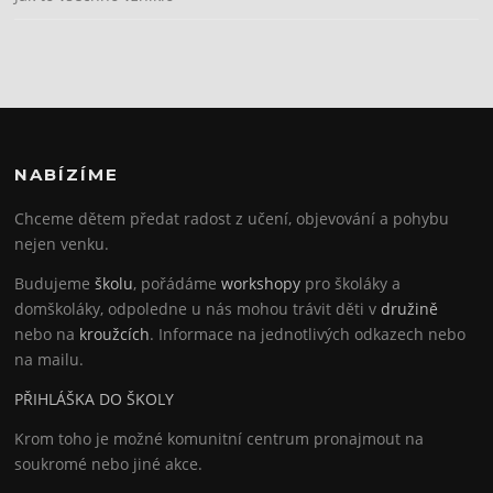
NABÍZÍME
Chceme dětem předat radost z učení, objevování a pohybu
nejen venku.
Budujeme
školu
, pořádáme
workshopy
pro školáky a
domškoláky, odpoledne u nás mohou trávit děti v
družině
nebo na
kroužcích
. Informace na jednotlivých odkazech nebo
na mailu.
PŘIHLÁŠKA DO ŠKOLY
Krom toho je možné komunitní centrum pronajmout na
soukromé nebo jiné akce.