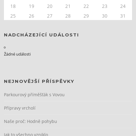
18
19
20
21
22
23
24
25
26
27
28
29
30
31
NADCHÁZEJÍCÍ UDÁLOSTI
Žádné události
NEJNOVĚJŠÍ PŘÍSPĚVKY
Parkourový příměšťák s Vovou
Přípravy vrcholí
Naše proč: Hodně pohybu
Jak to všechno vzniklo