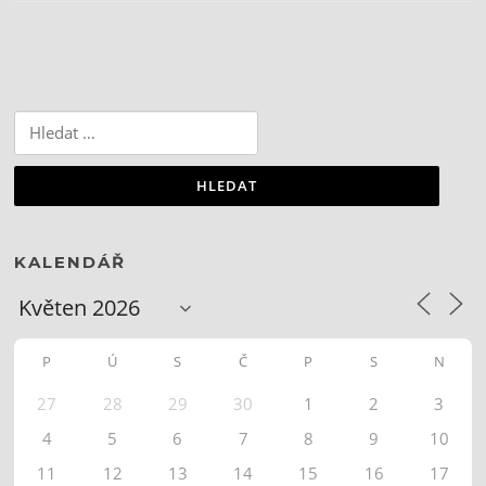
Vyhledávání
KALENDÁŘ
P
Ú
S
Č
P
S
N
27
28
29
30
1
2
3
4
5
6
7
8
9
10
11
12
13
14
15
16
17