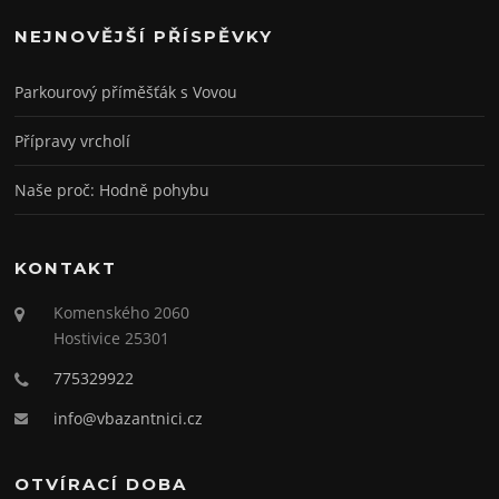
NEJNOVĚJŠÍ PŘÍSPĚVKY
Parkourový příměšťák s Vovou
Přípravy vrcholí
Naše proč: Hodně pohybu
KONTAKT
Komenského 2060
Hostivice 25301
775329922
info@vbazantnici.cz
OTVÍRACÍ DOBA