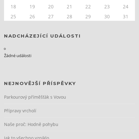
18
19
20
21
22
23
24
25
26
27
28
29
30
31
NADCHÁZEJÍCÍ UDÁLOSTI
Žádné události
NEJNOVĚJŠÍ PŘÍSPĚVKY
Parkourový příměšťák s Vovou
Přípravy vrcholí
Naše proč: Hodně pohybu
Jak to všechno vzniklo