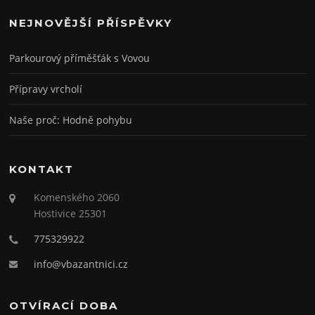
NEJNOVĚJŠÍ PŘÍSPĚVKY
Parkourový příměšťák s Vovou
Přípravy vrcholí
Naše proč: Hodně pohybu
KONTAKT
Komenského 2060
Hostivice 25301
775329922
info@vbazantnici.cz
OTVÍRACÍ DOBA