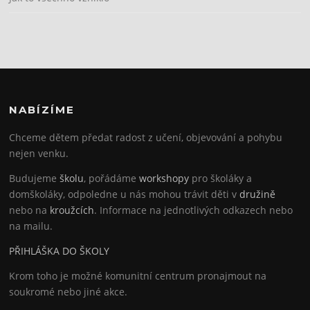
NABÍZÍME
Chceme dětem předat radost z učení, objevování a pohybu
nejen venku.
Budujeme
školu
, pořádáme
workshopy
pro školáky a
domškoláky, odpoledne u nás mohou trávit děti v
družině
nebo na
kroužcích
. Informace na jednotlivých odkazech nebo
na mailu.
PŘIHLÁŠKA DO ŠKOLY
Krom toho je možné komunitní centrum pronajmout na
soukromé nebo jiné akce.