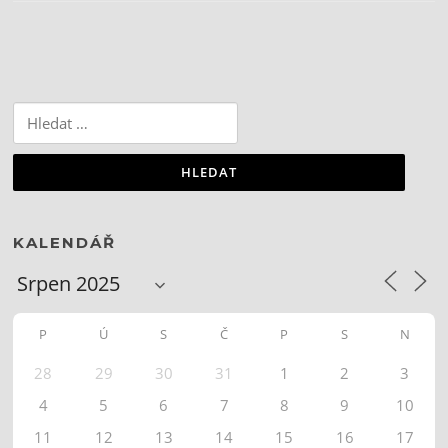
Vyhledávání
KALENDÁŘ
P
Ú
S
Č
P
S
N
28
29
30
31
1
2
3
4
5
6
7
8
9
10
11
12
13
14
15
16
17