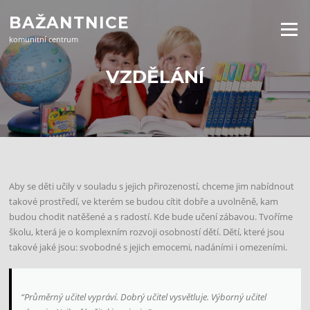
Přeskočit
BAŽANTNICE
na
Menu
obsah
komunitní centrum
VZDĚLÁNÍ
Aby se děti učily v souladu s jejich přirozeností, chceme jim nabídnout
takové prostředí, ve kterém se budou cítit dobře a uvolněně, kam
budou chodit natěšené a s radostí. Kde bude učení zábavou. Tvoříme
školu, která je o komplexním rozvoji osobností dětí. Dětí, které jsou
takové jaké jsou: svobodné s jejich emocemi, nadáními i omezeními.
“Průměrný učitel vypráví. Dobrý učitel vysvětluje. Výborný učitel