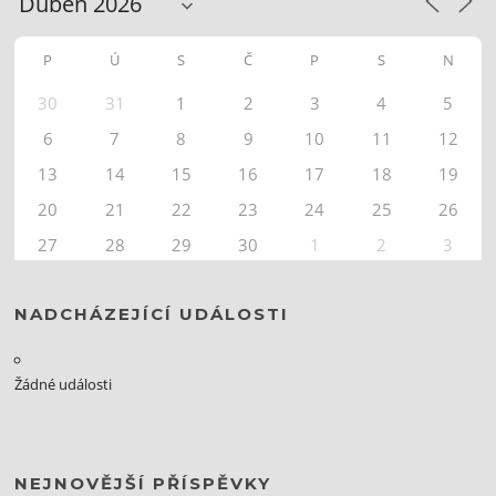
P
Ú
S
Č
P
S
N
30
31
1
2
3
4
5
6
7
8
9
10
11
12
13
14
15
16
17
18
19
20
21
22
23
24
25
26
27
28
29
30
1
2
3
NADCHÁZEJÍCÍ UDÁLOSTI
Žádné události
NEJNOVĚJŠÍ PŘÍSPĚVKY