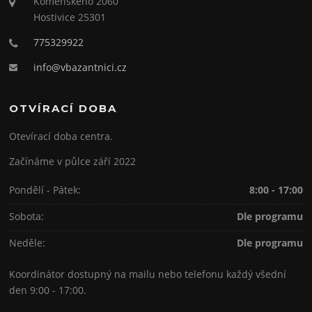
Komenského 2060
Hostivice 25301
775329922
info@vbazantnici.cz
OTVÍRACÍ DOBA
Otevírací doba centra.
Začínáme v půlce září 2022
Pondělí - Pátek:
8:00 - 17:00
Sobota:
Dle programu
Neděle:
Dle programu
Koordinátor dostupný na mailu nebo telefonu každý všední
den 9:00 - 17:00.