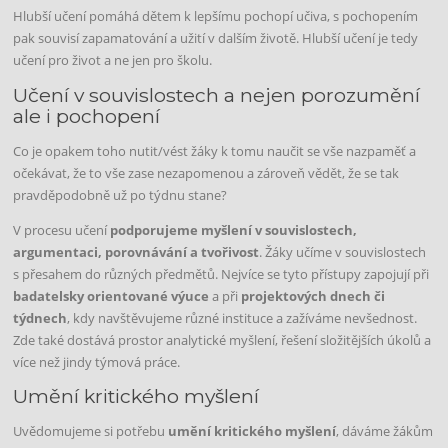
Hlubší učení pomáhá dětem k lepšímu pochopí učiva, s pochopením
pak souvisí zapamatování a užití v dalším životě. Hlubší učení je tedy
učení pro život a ne jen pro školu.
Učení v souvislostech a nejen porozumění
ale i pochopení
Co je opakem toho nutit/vést žáky k tomu naučit se vše nazpaměť a
očekávat, že to vše zase nezapomenou a zároveň vědět, že se tak
pravděpodobně už po týdnu stane?
V procesu učení
podporujeme myšlení v souvislostech,
argumentaci, porovnávání a tvořivost
. Žáky učíme v souvislostech
s přesahem do různých předmětů. Nejvíce se tyto přístupy zapojují při
badatelsky orientované výuce
a při
projektových dnech či
týdnech
, kdy navštěvujeme různé instituce a zažíváme nevšednost.
Zde také dostává prostor analytické myšlení, řešení složitějších úkolů a
více než jindy týmová práce.
Umění kritického myšlení
Uvědomujeme si potřebu
umění kritického myšlení
, dáváme žákům