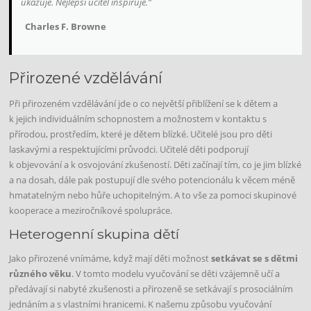
ukazuje. Nejlepší učitel inspiruje.”
Charles F.
Browne
Přirozené vzdělávání
Při přirozeném vzdělávání jde o co největší přiblížení se k dětem a
k jejich individuálním schopnostem a možnostem v kontaktu s
přírodou, prostředím, které je dětem blízké. Učitelé jsou pro děti
laskavými a respektujícími průvodci. Učitelé děti podporují
k objevování a k osvojování zkušeností. Děti začínají tím, co je jim blízké
a na dosah, dále pak postupují dle svého potencionálu k věcem méně
hmatatelným nebo hůře uchopitelným. A to vše za pomoci skupinové
kooperace a meziročníkové spolupráce.
Heterogenní skupina dětí
Jako přirozené vnímáme, když mají děti možnost
setkávat se s dětmi
různého věku
. V tomto modelu vyučování se děti vzájemně učí a
předávají si nabyté zkušenosti a přirozeně se setkávají s prosociálním
jednáním a s vlastními hranicemi. K našemu způsobu vyučování