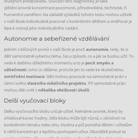
studijních předpokladů. Součástí této diagnostiky je také
zjištění úrovně koncentrace pozornosti, přírodovědné, technické, či
humanitní zaměření. Na základě výsledků tohoto testu mohou učitelé
v naší škole individuálně pracovat s konkrétním dítětem a směřovat je
lépe k rozvoji jeho individuálního nadání.
Autonomie a sebeřízené vzdělávání
Jedním z klíčových prvků v naší škole je pocit
autonomie
, tedy, že si
děti samostatně vyberou téma, čas a způsob, co a jak se budou učit. To
vede k dalšímu důležitému momentu a to je
pocit smyslu a
užitečnosti
, toho co děláme, protože jen to vede ke skutečnému
zvnitřnění motivace
.
Děti mohou pracovat na samostatné práci v
rámci svého
vlastního měsíčního projektu
. Při samostatné práci
mohou děti volit z
několika obtížností úkolů
.
Delší vyučovací bloky
Délku vyučovacího bloku určuje učitel. Nemáme zvonek, který by
ohlašoval konec hodiny. Déla bloku může být různá, v závislosti na
konkrétním tématu nebo dnu. Hodina a půl pomáhá dětem i učitelům
k větší koncentraci a lepšímu pochopení učiva. Obzvláště pokud se