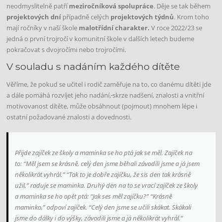
neodmyslitelně patří
meziročníková spolupráce
. Děje se tak během
projektových dní
případně celých
projektových týdnů
. Krom toho
mají ročníky v naší škole
malotřídní charakter.
V roce 2022/23 se
jedná o první trojročí v komunitní škole v dalších letech budeme
pokračovat s dvojročími nebo trojročími.
V souladu s nadáním každého dítěte
Věříme, že pokud se učitel i rodič zaměřuje na to, co danému dítěti jde
a dále pomáhá rozvíjet jeho nadání,
skrze nadšení, znalosti a vnitřní
motivovanost dítěte, může obsáhnout (pojmout) mnohem lépe i
ostatní požadované znalosti a dovednosti.
Přijde zajíček ze školy a maminka se ho ptá jak se měl. Zajíček na
to: “Měl jsem se krásně, celý den jsme běhali závodili jsme a já jsem
několikrát vyhrál.” “Tak to je dobře zajíčku, že sis den tak krásně
užil,” raduje se maminka. Druhý den na to se vrací zajíček ze školy
a maminka se ho opět ptá: “Jak ses měl zajíčku?” “Krásně
maminko,” odpoví zajíček. “Celý den jsme se učili skákat. Skákali
jsme do dálky i do výšky, závodili jsme a já několikrát vyhrál.”