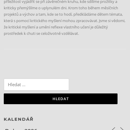
příležitost vyjádřit se při závěrečném kruhu, kde sdílíme prožitky a
kriticky přemýšlíme o uplynulém dni. Krom toho během měsíčních
projektů a výchov a tam, kde se to hodí, předkládáme dětem témata,
která s pomocí kritického myšlení mohou zpracovávat. Jsme si vědomi,
že kritické myšlení a umění reflexe vlastního učení je důležitý
prostředek k chuti se celoživotně vzdělávat.
Vyhledávání
KALENDÁŘ