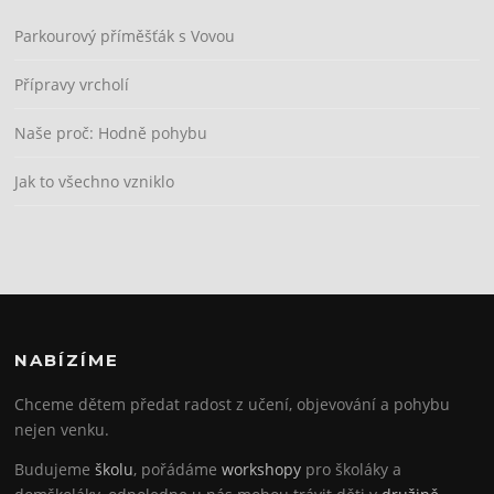
Parkourový příměšťák s Vovou
Přípravy vrcholí
Naše proč: Hodně pohybu
Jak to všechno vzniklo
NABÍZÍME
Chceme dětem předat radost z učení, objevování a pohybu
nejen venku.
Budujeme
školu
, pořádáme
workshopy
pro školáky a