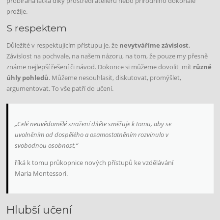
probíraná látka díky prostředí ateliéru nebo přírodního dokonale
prožije.
S respektem
Důležité v respektujícím přístupu je, že
nevytváříme závislost
.
Závislost na pochvale, na našem názoru, na tom, že pouze my přesně
známe nejlepší řešení či návod. Dokonce si můžeme dovolit mít
různé
úhly pohledů
. Můžeme nesouhlasit, diskutovat, promýšlet,
argumentovat. To vše patří do učení.
„Celé neuvědomělé snažení dítěte směřuje k tomu, aby se
uvolněním od dospělého a osamostatněním rozvinulo v
svobodnou osobnost,“
říká k tomu průkopnice nových přístupů ke vzdělávání
Maria Montessori.
Hlubší učení