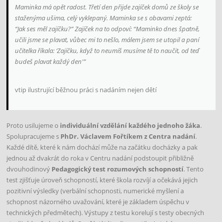
Maminka má opět radost. Třetí den přijde zajíček domů ze školy se
staženýma ušima, celý vyklepaný. Maminka se s obavami zeptá:
“Jak ses měl zajíčku?” Zajíček na to odpoví: “Maminko dnes špatně,
učili jsme se plavat, vůbec mi to nešlo, málem jsem se utopil a paní
učitelka říkala: ‘Zajíčku, když to neumíš musíme tě to naučit, od teď
budeš plavat každý den'”
vtip ilustrující běžnou práci s nadáním nejen dětí
Proto usilujeme o
individuální vzdělání každého jednoho žáka
.
Spolupracujeme s
PhDr. Václavem Fořtíkem z Centra nadání
.
Každé dítě, které k nám dochází může na začátku docházky a pak
jednou až dvakrát do roka v Centru nadání podstoupit přibližně
dvouhodinový
Pedagogický test rozumových schopností
. Tento
test zjišťuje úroveň schopností, které škola rozvíjí a očekává jejich
pozitivní výsledky (verbální schopnosti, numerické myšlení a
schopnost názorného uvažování, které je základem úspěchu v
technických předmětech). Výstupy z testu korelují s testy obecných