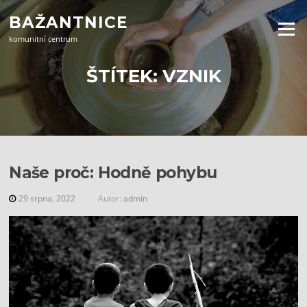
Přeskočit
BAŽANTNICE
na
Menu
obsah
komunitní centrum
ŠTÍTEK:
VZNIK
Naše proč: Hodně pohybu
29 srpna, 2022
Autor:
admin