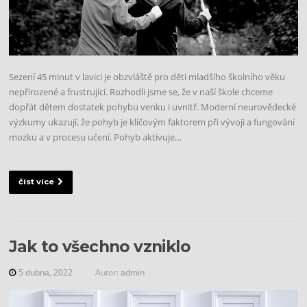
Sezení 45 minut v lavici je obzvláště pro děti mladšího školního věku
nepřirozené a frustrující. Rozhodli jsme se, že v naší škole chceme
dopřát dětem dostatek pohybu venku i uvnitř. Moderní neurovědecké
výzkumy ukazují, že pohyb je klíčovým faktorem při vývoji a fungování
mozku a v procesu učení. Pohyb aktivuje…
číst více
Jak to všechno vzniklo
5 dubna, 2022
Autor:
admin