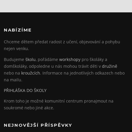
NABÍZÍME
Chceme dětem předat radost z učení, objevování a pohybu
nejen venku.
Budujeme
školu
, pořádáme
workshopy
pro školáky a
domškoláky, odpoledne u nás mohou trávit děti v
družině
nebo na
kroužcích
. Informace na jednotlivých odkazech nebo
na mailu.
PŘIHLÁŠKA DO ŠKOLY
Krom toho je možné komunitní centrum pronajmout na
soukromé nebo jiné akce.
NEJNOVĚJŠÍ PŘÍSPĚVKY