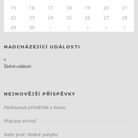
15
16
17
18
19
20
21
22
23
24
25
26
27
28
29
30
1
2
3
4
5
NADCHÁZEJÍCÍ UDÁLOSTI
Žádné události
NEJNOVĚJŠÍ PŘÍSPĚVKY
Parkourový příměšťák s Vovou
Přípravy vrcholí
Naše proč: Hodně pohybu