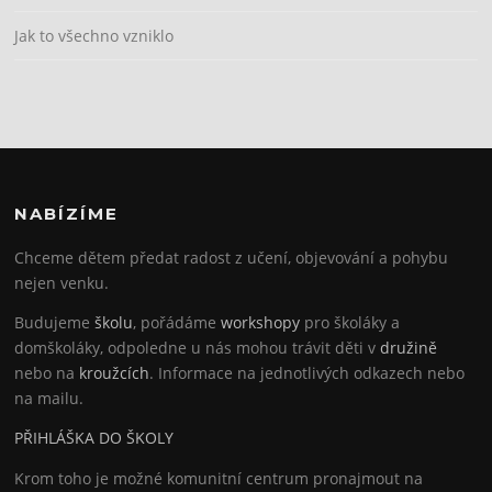
Jak to všechno vzniklo
NABÍZÍME
Chceme dětem předat radost z učení, objevování a pohybu
nejen venku.
Budujeme
školu
, pořádáme
workshopy
pro školáky a
domškoláky, odpoledne u nás mohou trávit děti v
družině
nebo na
kroužcích
. Informace na jednotlivých odkazech nebo
na mailu.
PŘIHLÁŠKA DO ŠKOLY
Krom toho je možné komunitní centrum pronajmout na