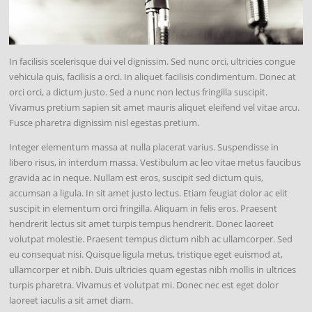
In facilisis scelerisque dui vel dignissim. Sed nunc orci, ultricies congue
vehicula quis, facilisis a orci. In aliquet facilisis condimentum. Donec at
orci orci, a dictum justo. Sed a nunc non lectus fringilla suscipit.
Vivamus pretium sapien sit amet mauris aliquet eleifend vel vitae arcu.
Fusce pharetra dignissim nisl egestas pretium.
Integer elementum massa at nulla placerat varius. Suspendisse in
libero risus, in interdum massa. Vestibulum ac leo vitae metus faucibus
gravida ac in neque. Nullam est eros, suscipit sed dictum quis,
accumsan a ligula. In sit amet justo lectus. Etiam feugiat dolor ac elit
suscipit in elementum orci fringilla. Aliquam in felis eros. Praesent
hendrerit lectus sit amet turpis tempus hendrerit. Donec laoreet
volutpat molestie. Praesent tempus dictum nibh ac ullamcorper. Sed
eu consequat nisi. Quisque ligula metus, tristique eget euismod at,
ullamcorper et nibh. Duis ultricies quam egestas nibh mollis in ultrices
turpis pharetra. Vivamus et volutpat mi. Donec nec est eget dolor
laoreet iaculis a sit amet diam.