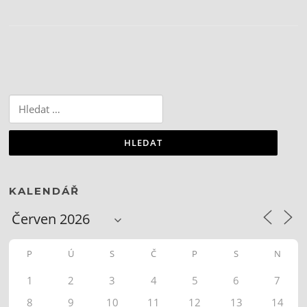
Vyhledávání
KALENDÁŘ
P
Ú
S
Č
P
S
N
1
2
3
4
5
6
7
8
9
10
11
12
13
14