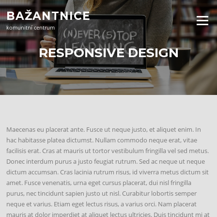
Přeskočit
BAŽANTNICE
na
Menu
obsah
komunitní centrum
RESPONSIVE DESIGN
Maecenas eu placerat ante. Fusce ut neque justo, et aliquet enim. In
hac habitasse platea dictumst. Nullam commodo neque erat, vitae
facilisis erat. Cras at mauris ut tortor vestibulum fringilla vel sed metus.
Donec interdum purus a justo feugiat rutrum. Sed ac neque ut neque
dictum accumsan. Cras lacinia rutrum risus, id viverra metus dictum sit
amet. Fusce venenatis, urna eget cursus placerat, dui nisl fringilla
purus, nec tincidunt sapien justo ut nisl. Curabitur lobortis semper
neque et varius. Etiam eget lectus risus, a varius orci. Nam placerat
mauris at dolor imperdiet at aliquet lectus ultricies. Duis tincidunt mi at