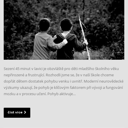
Sezení 45 minut v lavici je obzvláště pro děti mladšího školního věku
nepřirozené a frustrující. Rozhodli jsme se, že v naší škole chceme
dopřát dětem dostatek pohybu venku i uvnitř. Moderní neurovědecké
výzkumy ukazují, že pohyb je klíčovým faktorem při vývoji a fungování
mozku a v procesu učení. Pohyb aktivuje…
číst více