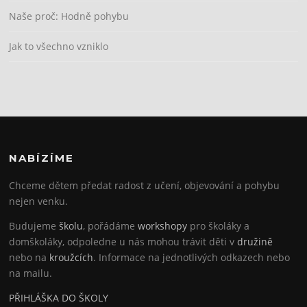
Naše proč: Hodně pohybu
Jak to všechno vzniklo
NABÍZÍME
Chceme dětem předat radost z učení, objevování a pohybu
nejen venku.
Budujeme
školu
, pořádáme
workshopy
pro školáky a
domškoláky, odpoledne u nás mohou trávit děti v
družině
nebo na
kroužcích
. Informace na jednotlivých odkazech nebo
na mailu.
PŘIHLÁŠKA DO ŠKOLY