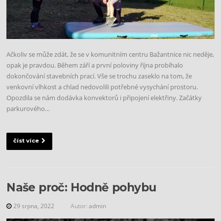
Ačkoliv se může zdát, že se v komunitním centru Bažantnice nic neděje,
opak je pravdou. Během září a první poloviny října probíhalo
dokončování stavebních prací. Vše se trochu zaseklo na tom, že
venkovní vlhkost a chlad nedovolili potřebné vysychání prostoru.
Opozdila se nám dodávka konvektorů i připojení elektřiny. Začátky
parkurového…
číst více
Naše proč: Hodně pohybu
29 srpna, 2022
Autor:
admin