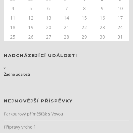
4
5
6
7
8
9
10
11
12
13
14
15
16
17
18
19
20
21
22
23
24
25
26
27
28
29
30
31
NADCHÁZEJÍCÍ UDÁLOSTI
Žádné události
NEJNOVĚJŠÍ PŘÍSPĚVKY
Parkourový příměšťák s Vovou
Přípravy vrcholí