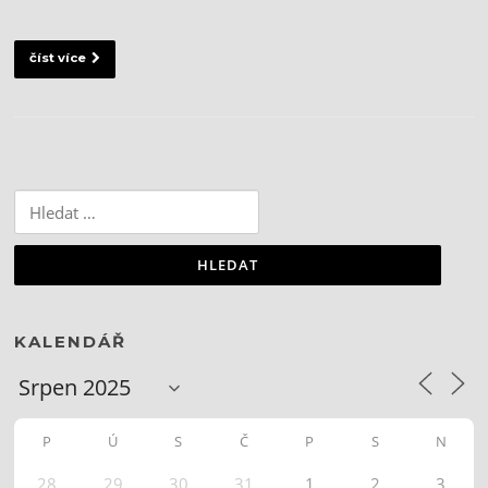
číst více
Vyhledávání
KALENDÁŘ
P
Ú
S
Č
P
S
N
28
29
30
31
1
2
3