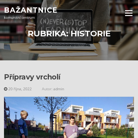
Přeskočit
BAŽANTNICE
na
Menu
obsah
komunitní centrum
RUBRIKA:
HISTORIE
Přípravy vrcholí
20 října, 2022
Autor:
admin