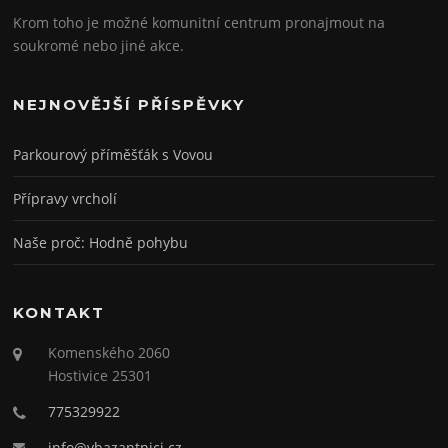
Krom toho je možné komunitní centrum pronajmout na
soukromé nebo jiné akce.
NEJNOVĚJŠÍ PŘÍSPĚVKY
Parkourový příměšťák s Vovou
Přípravy vrcholí
Naše proč: Hodně pohybu
KONTAKT
Komenského 2060
Hostivice 25301
775329922
info@vbazantnici.cz